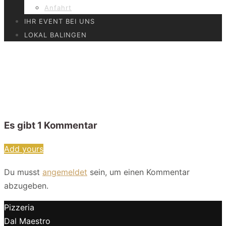
Anfahrt
IHR EVENT BEI UNS
LOKAL BALINGEN
DalMaestro – Ansicht
Lokal–44
Es gibt
1
Kommentar
Add yours
Du musst
angemeldet
sein, um einen Kommentar
abzugeben.
Pizzeria
Dal Maestro