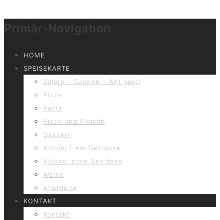
Primär-Navigation
HOME
SPEISEKARTE
Salate – Suppen – Antipasti
Pizza
Pasta
Fisch und Fleisch
Dessert
Alkoholfreie Getränke
Alkoholische Getränke
Weine
Allergene
KONTAKT
Kontakt