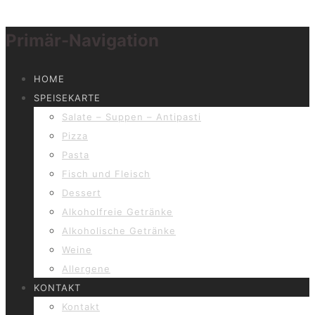
Primär-Navigation
HOME
SPEISEKARTE
Salate – Suppen – Antipasti
Pizza
Pasta
Fisch und Fleisch
Dessert
Alkoholfreie Getränke
Alkoholische Getränke
Weine
Allergene
KONTAKT
Kontakt