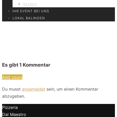
Anfahrt
IHR EVENT BEI UNS
LOKAL BALINGEN
DalMaestro – Ansicht
Lokal–120
Es gibt
1
Kommentar
Add yours
Du musst
angemeldet
sein, um einen Kommentar
abzugeben.
Pizzeria
Dal Maestro