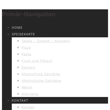
Primär-Navigation
HOME
SPEISEKARTE
Salate – Suppen – Antipasti
Pizza
Pasta
Fisch und Fleisch
Dessert
Alkoholfreie Getränke
Alkoholische Getränke
Weine
Allergene
KONTAKT
Kontakt