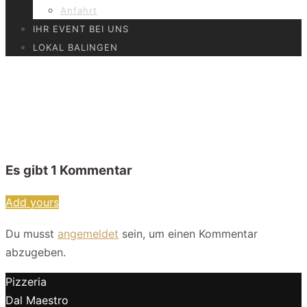
Anfahrt
IHR EVENT BEI UNS
LOKAL BALINGEN
DalMaestro – Ansicht Lokal
– albstadt–4
Es gibt
1
Kommentar
Add yours
Du musst
angemeldet
sein, um einen Kommentar
abzugeben.
Pizzeria
Dal Maestro