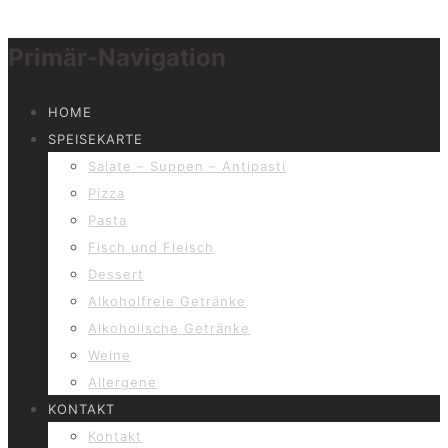
Primär-Navigation
HOME
SPEISEKARTE
Salate – Suppen – Antipasti
Pizza
Pasta
Fisch und Fleisch
Dessert
Alkoholfreie Getränke
Alkoholische Getränke
Weine
Allergene
KONTAKT
Kontakt