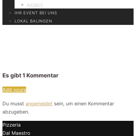
Anfahrt
IHR EVENT BEI UNS
LOKAL BALINGEN
DalMaestro – Ansicht Lokal
– albstadt-0131
Es gibt
1
Kommentar
Add yours
Du musst
angemeldet
sein, um einen Kommentar
abzugeben.
Pizzeria
Dal Maestro