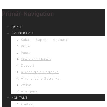
Primär-Navigation
HOME
SPEISEKARTE
Salate – Suppen – Antipasti
Pizza
Pasta
Fisch und Fleisch
Dessert
Alkoholfreie Getränke
Alkoholische Getränke
Weine
Allergene
KONTAKT
Kontakt